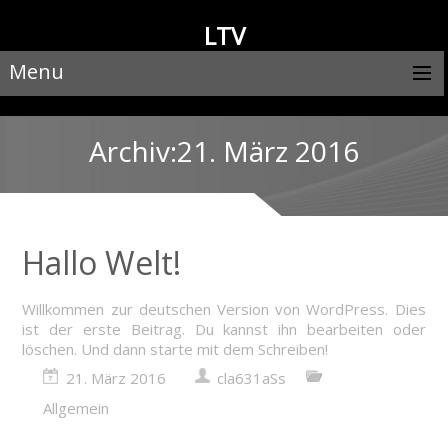
LTV
Menu
Archiv:21. März 2016
Hallo Welt!
Willkommen zur deutschen Version von WordPress. Dies
ist der erste Beitrag. Du kannst ihn bearbeiten oder
löschen. Und dann starte mit dem Schreiben!
21. März 2016
cla631aSs
Allgemein