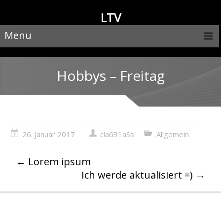
LTV
Menu
Hobbys – Freitag
26. Januar 2017
cla631aSs
Allgemein
←
Lorem ipsum
Ich werde aktualisiert =)
→