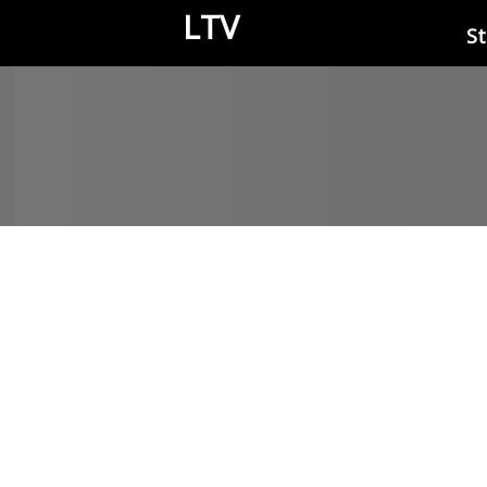
LTV
St