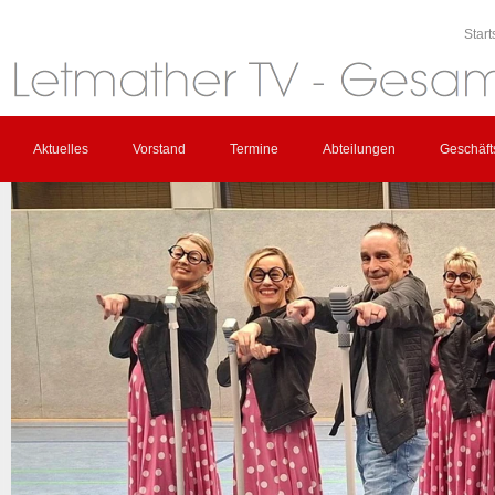
Start
Aktuelles
Vorstand
Termine
Abteilungen
Geschäfts