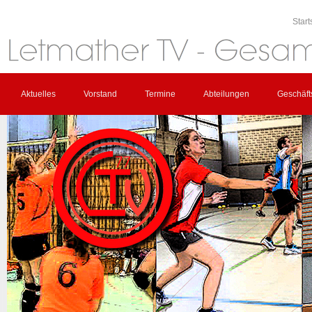
Start
Aktuelles
Vorstand
Termine
Abteilungen
Geschäfts