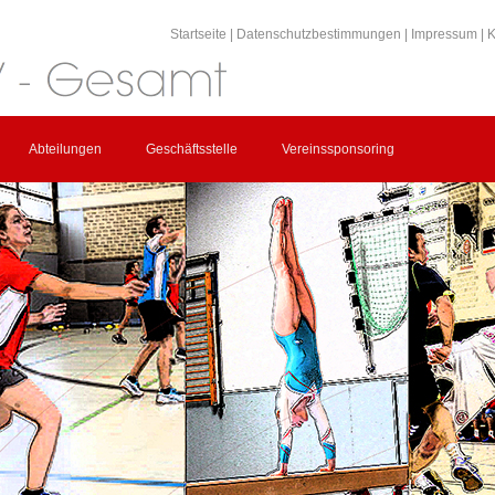
Startseite
|
Datenschutzbestimmungen
|
Impressum
|
K
Abteilungen
Geschäftsstelle
Vereinssponsoring