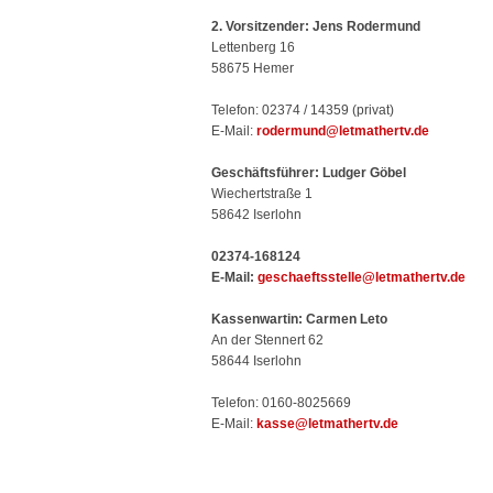
2. Vorsitzender: Jens Rodermund
Lettenberg 16
58675 Hemer
Telefon: 02374 / 14359 (privat)
E-Mail:
rodermund@letmathertv.de
Geschäftsführer: Ludger Göbel
Wiechertstraße 1
58642 Iserlohn
02374-168124
E-Mail:
geschaeftsstelle@letmathertv.de
Kassenwartin: Carmen Leto
An der Stennert 62
58644 Iserlohn
Telefon: 0160-8025669
E-Mail:
kasse@letmathertv.de