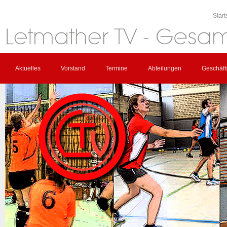
Start
Aktuelles
Vorstand
Termine
Abteilungen
Geschäfts