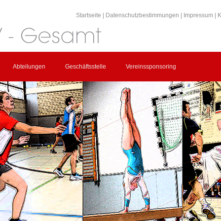
Startseite
|
Datenschutzbestimmungen
|
Impressum
|
K
Abteilungen
Geschäftsstelle
Vereinssponsoring