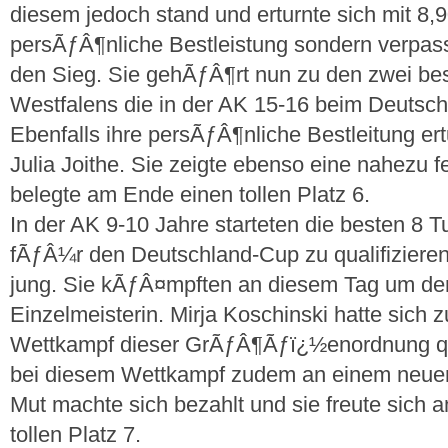
diesem jedoch stand und erturnte sich mit 8,9
persÃƒÂ¶nliche Bestleistung sondern verpas
den Sieg. Sie gehÃƒÂ¶rt nun zu den zwei b
Westfalens die in der AK 15-16 beim Deutsc
Ebenfalls ihre persÃƒÂ¶nliche Bestleitung er
Julia Joithe. Sie zeigte ebenso eine nahezu 
belegte am Ende einen tollen Platz 6.
In der AK 9-10 Jahre starteten die besten 8 T
fÃƒÂ¼r den Deutschland-Cup zu qualifiziere
jung. Sie kÃƒÂ¤mpften an diesem Tag um den
Einzelmeisterin. Mirja Koschinski hatte sich
Wettkampf dieser GrÃƒÂ¶Ãƒï¿½enordnung quali
bei diesem Wettkampf zudem an einem neuen 
Mut machte sich bezahlt und sie freute sic
tollen Platz 7.