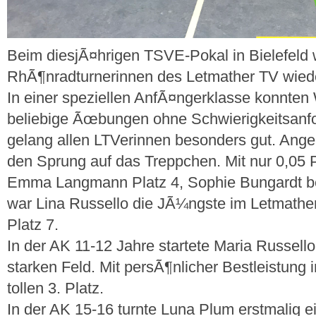
Beim diesjÃ¤hrigen TSVE-Pokal in Bielefeld 
RhÃ¶nradturnerinnen des Letmather TV wieder
In einer speziellen AnfÃ¤ngerklasse konnten
beliebige Ãœbungen ohne Schwierigkeitsanfo
gelang allen LTVerinnen besonders gut. Angel
den Sprung auf das Treppchen. Mit nur 0,05 
Emma Langmann Platz 4, Sophie Bungardt bel
war Lina Russello die JÃ¼ngste im Letmather
Platz 7.
In der AK 11-12 Jahre startete Maria Russell
starken Feld. Mit persÃ¶nlicher Bestleistung 
tollen 3. Platz.
In der AK 15-16 turnte Luna Plum erstmalig 