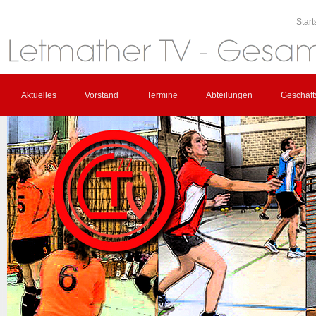
Start
Aktuelles
Vorstand
Termine
Abteilungen
Geschäfts