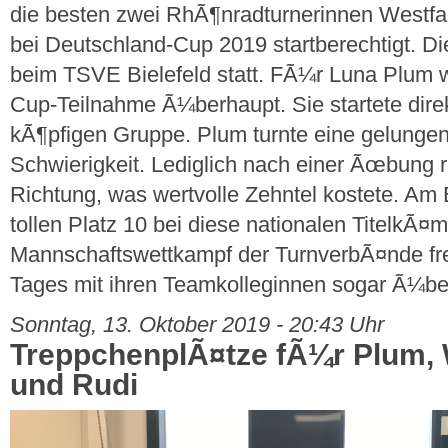
die besten zwei RhÃ¶nradturnerinnen Westfa
bei Deutschland-Cup 2019 startberechtigt. Di
beim TSVE Bielefeld statt. FÃ¼r Luna Plum w
Cup-Teilnahme Ã¼berhaupt. Sie startete direkt
kÃ¶pfigen Gruppe. Plum turnte eine gelunge
Schwierigkeit. Lediglich nach einer Ãœbung ro
Richtung, was wertvolle Zehntel kostete. Am 
tollen Platz 10 bei diese nationalen TitelkÃ¤
Mannschaftswettkampf der TurnverbÃ¤nde fre
Tages mit ihren Teamkolleginnen sogar Ã¼be
Sonntag, 13. Oktober 2019 - 20:43 Uhr
TreppchenplÃ¤tze fÃ¼r Plum, 
und Rudi