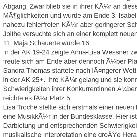
Abgang. Zwar blieb sie in ihrer KÃ¼r an dies
MÃ¶glichkeiten und wurde am Ende 3. Isabelle
nahezu fehlerfreien KÃ¼r aber geringerer Schw
Joithe versuchte sich an einer komplett neue
11, Maja Schauerte wurde 16.
In der AK 19-24 zeigte Anna-Lisa Wessner zwar
freute sich am Ende aber dennoch Ã¼ber Pla
Sandra Thomas startete nach lÃ¤ngerer Wet
in der AK 25+. Ihre KÃ¼r gelang und sie konn
Schwierigkeiten ihrer Konkurrentinnen Ã¼b
reichte es fÃ¼r Platz 5.
Lisa Troche stellte sich erstmals einer neuen
eine MusikkÃ¼r in der Bundesklasse. Hier ist
Darbietung und entsprechenden Schwierigkei
musikalische Interpretation eine groÃŸe Hera