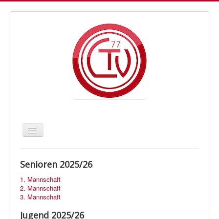
Navigation
an/aus
Letmather TV Handball
Senioren 2025/26
Vorstand
1. Mannschaft
Trainer
2. Mannschaft
3. Mannschaft
Fan-Shop
Jugend 2025/26