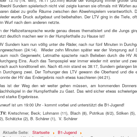
Über 13:10 (14. Min), 16:11 (20.min) wurde der Vorsprung immer größer un
bwohl Sundern spielerisch nicht viel zeigte kamen sie oftmals mit Würfen au
waren dabei zu große Räume zwischen den Abwehrspielern verantwortlich. Da
wieder wurde Druck aufgebaut und beibehalten. Der LTV ging in die Tiefe, of
ein Wurf nach dem anderen netzte.
In der Halbzeitansprache wurde genau dieses thematisiert und die Jungs ging
etzt deutlich machen wer in der Humpferthalle zu Hause ist!
HV Sundern kam nun völlig unter die Räder, nach nur fünf Minuten in Durch
angewachsen (24:14). Wieder zehn Minuten später war der Vorsprung auf 
kaum noch Gegenwehr, Letmathe spazierte nach Belieben durch die HV Abw
Durchgang Eins. Auch das Tempospiel war immer wieder mit erster und zwei
rach auch konditionell ein. Nach 45.min stand es 38:17, Sundern gelangen bis 
in Durchgang zwei. Der Torhunger des LTV gewann die Oberhand und die ei
konnte der HV das Endergebnis noch etwas kaschieren (44:21).
Das ist der Weg den wir weiter gehen müssen, am kommenden Donners
achholspiel in der Humpferthalle zu Gast. Das wird sicher etwas schwierige
und starke Ergebnisse.
nwurf ist um 19:00 Uhr - kommt vorbei und unterstützt die B1-Jugend!
LTV:
Kretschmer, Beck; Lohmann (11), Blach (8), Potrikus (6/2), Sölken (5), 
2), Schätzke (2), B. Schärer (1), V. Schärer
Aktuelle Seite:
Startseite
B1-Jugend