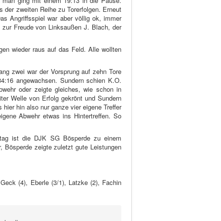
d man ging mit einem 19:13 in die Pause.
s der zweiten Reihe zu Torerfolgen. Erneut
s Angriffsspiel war aber völlig ok, immer
t zur Freude von Linksaußen J. Blach, der
en wieder raus auf das Feld. Alle wollten
gang zwei war der Vorsprung auf zehn Tore
34:16 angewachsen. Sundern schien K.O.
ehr oder zeigte gleiches, wie schon in
ter Welle von Erfolg gekrönt und Sundern
hier hin also nur ganze vier eigene Treffer
gene Abwehr etwas ins Hintertreffen. So
tag ist die DJK SG Bösperde zu einem
r, Bösperde zeigte zuletzt gute Leistungen
Geck (4), Eberle (3/1), Latzke (2), Fachin