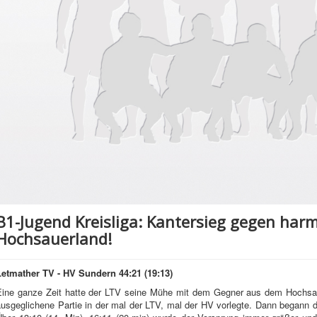
B1-Jugend Kreisliga: Kantersieg gegen ha
Hochsauerland!
Letmather TV - HV Sundern 44:21 (19:13)
Eine ganze Zeit hatte der LTV seine Mühe mit dem Gegner aus dem Hochsaue
usgeglichene Partie in der mal der LTV, mal der HV vorlegte. Dann begann d