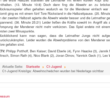
In die erste Halbzeit starteten die Letmather mit einem kühlen Kopf un
mithalten. (13. Minute 10:8) Doch dann fing die Abwehr an zu bröcke
Rückraumspieler offen gehalten wodurch es für die Mendener einfach war
omit ging es mit einem fünf Tore Rückstand in die Halbzeitpause. (25. Minut
n der zweiten Halbzeit agierte die Abwehr wieder besser und die Letmather g
spannend. (36. Minute 25:21) Leider ließen die Kräfte sowohl im Angriff al
Vorsprung der Mendener nicht mehr verkürzen. Das Spiel endete mit einem
ersten zwei Minuspunkte.
Rückblickend kann man sagen, dass die Letmather Jungs nicht aufg
zurückzukämpfen. Leider wurden die Abwehrprobleme von den Mendener sehr
ore gefallen sind.
LTV:
Philipp Potthoff, Ben Kaiser; David Eberle (4), Fynn Haacke (3), Jannik 
Binsch, Simon Rath (4), Nico Blank (2), Jovan Dimov, Yannick Geck (1), Leo
Aktuelle Seite:
Startseite
C1-Jugend
C1-Jugend Kreisliga: Abwehrschwächen wurden bei Niederlage sichtbar
ressum