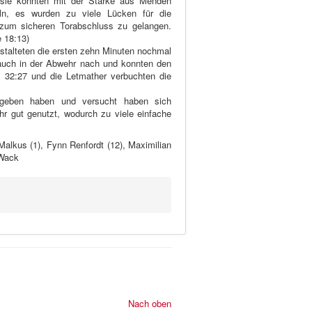
d sie konnten mit der Stärke aus Menden
ln, es wurden zu viele Lücken für die
 zum sicheren Torabschluss zu gelangen.
e 18:13)
estalteten die ersten zehn Minuten nochmal
s auch in der Abwehr nach und konnten den
 32:27 und die Letmather verbuchten die
egeben haben und versucht haben sich
 gut genutzt, wodurch zu viele einfache
Malkus (1), Fynn Renfordt (12), Maximilian
 Wack
Nach oben