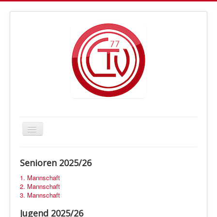
Navigation
an/aus
Letmather TV Handball
Senioren 2025/26
Vorstand
1. Mannschaft
Trainer
2. Mannschaft
3. Mannschaft
Fan-Shop
Jugend 2025/26