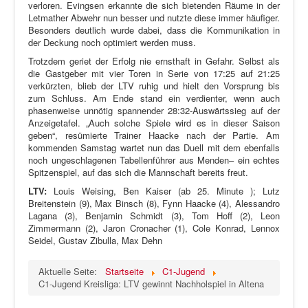
verloren. Evingsen erkannte die sich bietenden Räume in der
Letmather Abwehr nun besser und nutzte diese immer häufiger.
Besonders deutlich wurde dabei, dass die Kommunikation in
der Deckung noch optimiert werden muss.
Trotzdem geriet der Erfolg nie ernsthaft in Gefahr. Selbst als
die Gastgeber mit vier Toren in Serie von 17:25 auf 21:25
verkürzten, blieb der LTV ruhig und hielt den Vorsprung bis
zum Schluss. Am Ende stand ein verdienter, wenn auch
phasenweise unnötig spannender 28:32-Auswärtssieg auf der
Anzeigetafel. „Auch solche Spiele wird es in dieser Saison
geben“, resümierte Trainer Haacke nach der Partie. Am
kommenden Samstag wartet nun das Duell mit dem ebenfalls
noch ungeschlagenen Tabellenführer aus Menden– ein echtes
Spitzenspiel, auf das sich die Mannschaft bereits freut.
LTV:
Louis Weising, Ben Kaiser (ab 25. Minute ); Lutz
Breitenstein (9), Max Binsch (8), Fynn Haacke (4), Alessandro
Lagana (3), Benjamin Schmidt (3), Tom Hoff (2), Leon
Zimmermann (2), Jaron Cronacher (1), Cole Konrad, Lennox
Seidel, Gustav Zibulla, Max Dehn
Aktuelle Seite:
Startseite
C1-Jugend
C1-Jugend Kreisliga: LTV gewinnt Nachholspiel in Altena