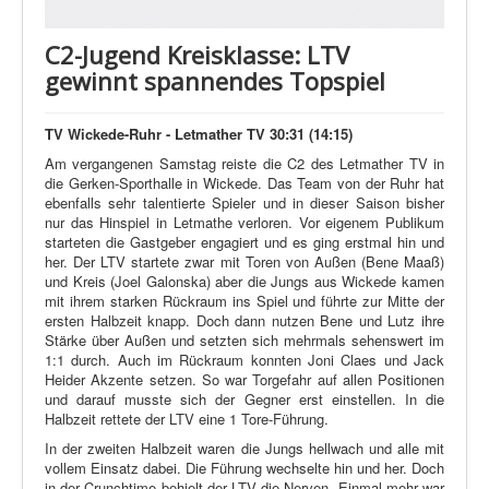
C2-Jugend Kreisklasse: LTV
gewinnt spannendes Topspiel
TV Wickede-Ruhr - Letmather TV 30:31 (14:15)
Am vergangenen Samstag reiste die C2 des Letmather TV in
die Gerken-Sporthalle in Wickede. Das Team von der Ruhr hat
ebenfalls sehr talentierte Spieler und in dieser Saison bisher
nur das Hinspiel in Letmathe verloren. Vor eigenem Publikum
starteten die Gastgeber engagiert und es ging erstmal hin und
her. Der LTV startete zwar mit Toren von Außen (Bene Maaß)
und Kreis (Joel Galonska) aber die Jungs aus Wickede kamen
mit ihrem starken Rückraum ins Spiel und führte zur Mitte der
ersten Halbzeit knapp. Doch dann nutzen Bene und Lutz ihre
Stärke über Außen und setzten sich mehrmals sehenswert im
1:1 durch. Auch im Rückraum konnten Joni Claes und Jack
Heider Akzente setzen. So war Torgefahr auf allen Positionen
und darauf musste sich der Gegner erst einstellen. In die
Halbzeit rettete der LTV eine 1 Tore-Führung.
In der zweiten Halbzeit waren die Jungs hellwach und alle mit
vollem Einsatz dabei. Die Führung wechselte hin und her. Doch
in der Crunchtime behielt der LTV die Nerven. Einmal mehr war