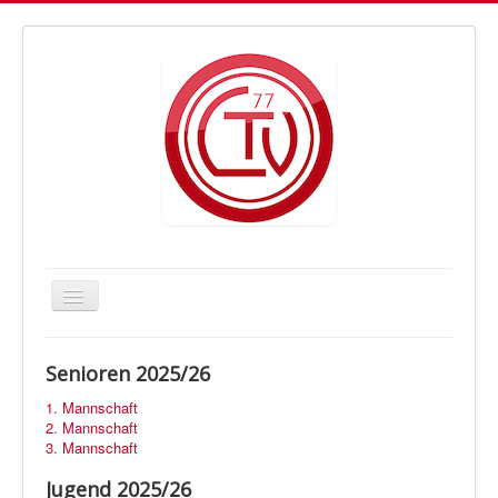
Navigation
an/aus
Letmather TV Handball
Senioren 2025/26
Vorstand
1. Mannschaft
Trainer
2. Mannschaft
3. Mannschaft
Fan-Shop
Jugend 2025/26