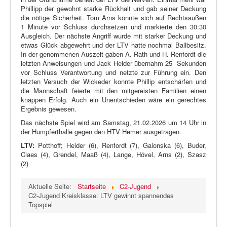
Phillipp der gewohnt starke Rückhalt und gab seiner Deckung
die nötige Sicherheit. Tom Arns konnte sich auf Rechtsaußen
1 Minute vor Schluss durchsetzen und markierte den 30:30
Ausgleich. Der nächste Angriff wurde mit starker Deckung und
etwas Glück abgewehrt und der LTV hatte nochmal Ballbesitz.
In der genommenen Auszeit gaben A. Rath und H. Renfordt die
letzten Anweisungen und Jack Heider übernahm 25 Sekunden
vor Schluss Verantwortung und netzte zur Führung ein. Den
letzten Versuch der Wickeder konnte Phillip entschärfen und
die Mannschaft feierte mit den mitgereisten Familien einen
knappen Erfolg. Auch ein Unentschieden wäre ein gerechtes
Ergebnis gewesen.
Das nächste Spiel wird am Samstag, 21.02.2026 um 14 Uhr in
der Humpferthalle gegen den HTV Hemer ausgetragen.
LTV:
Potthoff; Heider (6), Renfordt (7), Galonska (6), Buder,
Claes (4), Grendel, Maaß (4), Lange, Hövel, Arns (2), Szasz
(2)
Aktuelle Seite:
Startseite
C2-Jugend
C2-Jugend Kreisklasse: LTV gewinnt spannendes
Topspiel