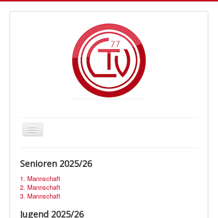
Navigation
an/aus
Letmather TV Handball
Senioren 2025/26
Vorstand
1. Mannschaft
Trainer
2. Mannschaft
3. Mannschaft
Fan-Shop
Jugend 2025/26