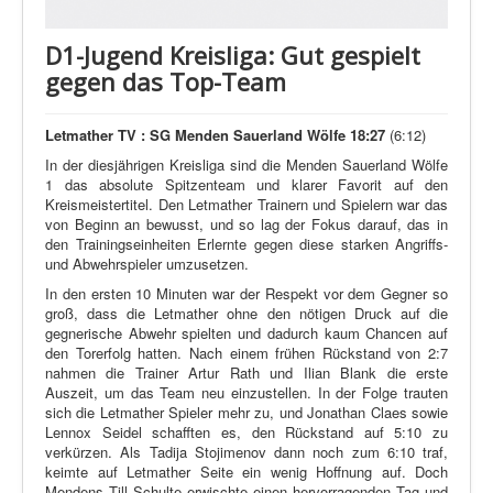
D1-Jugend Kreisliga: Gut gespielt
gegen das Top-Team
Letmather TV : SG Menden Sauerland Wölfe 18:27
(6:12)
In der diesjährigen Kreisliga sind die Menden Sauerland Wölfe
1 das absolute Spitzenteam und klarer Favorit auf den
Kreismeistertitel. Den Letmather Trainern und Spielern war das
von Beginn an bewusst, und so lag der Fokus darauf, das in
den Trainingseinheiten Erlernte gegen diese starken Angriffs-
und Abwehrspieler umzusetzen.
In den ersten 10 Minuten war der Respekt vor dem Gegner so
groß, dass die Letmather ohne den nötigen Druck auf die
gegnerische Abwehr spielten und dadurch kaum Chancen auf
den Torerfolg hatten. Nach einem frühen Rückstand von 2:7
nahmen die Trainer Artur Rath und Ilian Blank die erste
Auszeit, um das Team neu einzustellen. In der Folge trauten
sich die Letmather Spieler mehr zu, und Jonathan Claes sowie
Lennox Seidel schafften es, den Rückstand auf 5:10 zu
verkürzen. Als Tadija Stojimenov dann noch zum 6:10 traf,
keimte auf Letmather Seite ein wenig Hoffnung auf. Doch
Mendens Till Schulte erwischte einen hervorragenden Tag und