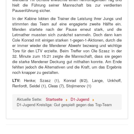
hielt die Führung seiner Mannschaft bis zur verdienten
Pausenführung sicher.
In der Kabine lobten die Trainer die Leistung ihrer Jungs und
stimmten das Team auf eine engagierte zweite Hälfte ein.
Menden startete nach der Pause erneut stark, und die
Letmather mussten sich zunächst sammeln. Doch dann kam
Cole Konrad mit einigen starken 1-gegen-1-Aktionen, durch die
er immer wieder die Mendener Abwehr bezwang und wichtige
Tore für den LTV erzielte. Beim Treffer von Ole Szasz in der
32. Minute zum 15:21 zeigte die Mannschaft, dass sie gegen
die starke Mendener Deckung gut mithalten konnte. Am Ende
fehlten jedoch die Alternativen und die Kraft, um das Ergebnis
noch knapper zu gestalten.
LTV:
Henke; Szasz (1), Konrad (8/2), Lange, Unkhoff,
Renfordt, Seidel (1), Cleas (7), Stojimenov (1)
Aktuelle Seite:
Startseite
D1-Jugend
D1-Jugend Kreisliga: Gut gespielt gegen das Top-Team