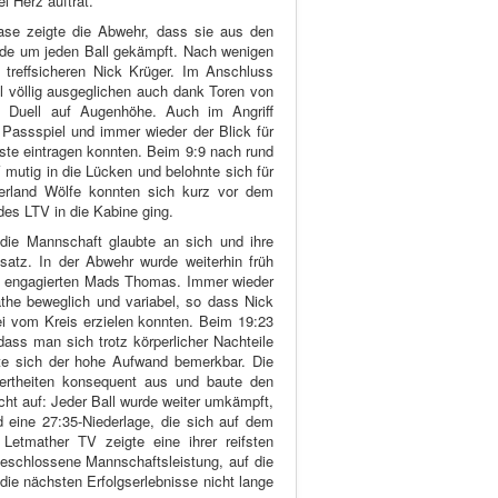
l Herz auftrat.
hase zeigte die Abwehr, dass sie aus den
urde um jeden Ball gekämpft. Nach wenigen
 treffsicheren Nick Krüger. Im Anschluss
el völlig ausgeglichen auch dank Toren von
s Duell auf Augenhöhe. Auch im Angriff
 Passspiel und immer wieder der Blick für
liste eintragen konnten. Beim 9:9 nach rund
 mutig in die Lücken und belohnte sich für
erland Wölfe konnten sich kurz vor dem
des LTV in die Kabine ging.
die Mannschaft glaubte an sich und ihre
atz. In der Abwehr wurde weiterhin früh
m engagierten Mads Thomas. Immer wieder
the beweglich und variabel, so dass Nick
rei vom Kreis erzielen konnten. Beim 19:23
ass man sich trotz körperlicher Nachteile
te sich der hohe Aufwand bemerkbar. Die
riertheiten konsequent aus und baute den
cht auf: Jeder Ball wurde weiter umkämpft,
d eine 27:35-Niederlage, die sich auf dem
 Letmather TV zeigte eine ihrer reifsten
geschlossene Mannschaftsleistung, auf die
die nächsten Erfolgserlebnisse nicht lange