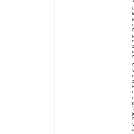
S
e
d
z
P
K
V
a