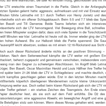
tolz auf eine Mannschaft, die über 40 Minuten mutig, geschlossen und mit vie
Der LTV erwischte einen Traumstart in die Partie. Gleich in der Anfangsp
letzten Spielen gelernt hatte: aggressiv, aufmerksam und mit viel Einsatz w
Minuten führte Letmathe mit 3:1 durch Treffern von Henry Jonietz und des
ntwickelte sich ein offener Schlagabtausch. Beim 5:5 und 7:7 blieb das Spi
Ben Baselt und Till Damerow. Beide Teams lieferten sich ein intensive
präsentierte sich der LTV hervorragend. Viel Bewegung ohne Ball, schnelles
en freien Mitspieler sorgten dafür, dass sich viele Spieler in die Torschützen
wölf Minuten war klar: Letmathe ist heute voll da. Immer wieder ging der LTV
den hohen Aufwand. Bis zur Halbzeit blieb die Partie spannend. Die Sau
ausenpfiff leicht absetzen, sodass es mit einem 12:16-Rückstand aus Sicht 
Doch auch dieser Rückstand änderte nichts an der positiven Stimmung – 
Stärken. Nach dem Seitenwechsel kämpfte der LTV weiter mit großem Eins
attackiert, beherzt zugepackt und gemeinsam verschoben, insbesondere vo
zwang man den Gegner zu schwierigen Abschlüssen. Im Angriff blieb Letma
rüger, Ben Baselt, Oscar Maximilian Herold und Louis Häffner ihre Treffer f
und später beim 21:26 blieb der LTV in Schlagdistanz und machte deutlich, d
nicht kampflos geschlagen geben würde. Erst in den letzten Minuten mach
größtenteils köperlich überlegenen Mendenerinen nutzte kleine Unkonzent
orsprung weiter aus. Doch selbst beim klaren Rückstand gab sich der LTV ni
jeder Treffer gefeiert – ein starkes Zeichen des Teamgeists. Am Ende stan
Papier deutlicher liest, als sie sich auf dem Feld anfühlte. Die D2 des
Saisonleistungen: eine aggressive Abwehr, ein beweglicher Angriff und eine 
lle Beteiligten stolz sein können. Wenn dieses Niveau gehalten wird, werden 