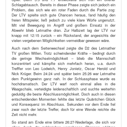
Schlagabtausch. Bereits in dieser Phase zeigte sich jedoch ein
Problem, das sich wie ein roter Faden durch die Partie zog:
Der LTV spielte sich gute Chancen heraus, fand häufig den
freien Mitspieler, ließ jedoch zu viele klare Würfe ungenutzt.
Mit viel Bewegung im Angriff und großem Einsatz in der
Abwehr blieb Letmathe dran. Zur Halbzeit lag der LTV nur
knapp mit 12:15 zurück – ein Rückstand, der angesichts der
vielen vergebenen Möglichkeiten vermeidbar gewesen wäre.
Auch nach dem Seitenwechsel zeigte die D2 des Letmather
TV großen Willen. Trotz schwindender Kräfte – bedingt durch
die geringe Wechselmöglichkeit – blieb die Mannschaft
konzentriert und kämpfte sich mehrfach heran, u.a. durch
Trefffer von Leo Lodwich, Henry Jonietz, Oscar Herold und
Nick Krüger. Beim 24:24 und später beim 25:26 war Letmathe
dem Punktgewinn ganz nah. In der Schlussphase wurde es
hochdramatisch. Der LTV warf noch einmal alles in die
Waagschale, verteidigte leidenschaftlich und suchte weiterhin
geduldig die beste Abschlussmöglichkeit. Doch auch in diesen
entscheidenden Momenten fehlte das letzte Quäntchen Glück
und Konsequenz im Abschluss. Sekunden vor dem Ende fiel
zwar noch der letzte Treffer, doch für eine Wende reichte die
Zeit nicht mehr.
So stand am Ende eine bittere 26:27-Niederlage, die sich vor