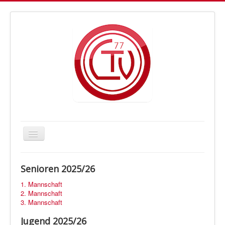
Navigation
an/aus
Letmather TV Handball
Senioren 2025/26
Vorstand
1. Mannschaft
Trainer
2. Mannschaft
3. Mannschaft
Fan-Shop
Jugend 2025/26