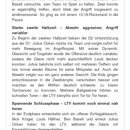
Baselt versuchte, sein Team im Spiel zu halten. Zwar konnte
er regelmäßig treffen, doch blieb der Angriff insgesamt zu
eindimensional. So ging es mit einem 13:18-Rückstand in die
Pause.
Starke zweite Halbzeit – Abwehr aggresiver, Angriff
variabler
Zu Beginn der zweiten Halbzeit bekam die D2 Unterstützung
aus der D1: Julius Ocken rückte ins Team und sorgte sofort für
mehr Bewegung im Angriffsspiel. Mit seiner Dynamik,
Übersicht und Torgefahr wurde die Offensive deutlich variabler,
sodass die Gäste nicht mehr ausschließlich Louis decken
konnten. Julius belohnte sich selbst mit mehreren Treffern und
riss immer wieder Räume für seine Mitspieler auf. Auch die
Abwehr zeigte nun ein ganz anderes Gesicht: Die Kids gingen
entschlossener in die Zweikämpfe, verschoben besser und
machten es den Wölfen deutlich schwerer, zu klaren
Torchancen zu kommen. Mehrere Ballgewinne führten zu
schnellen Toren – der LTV kämpfte sich Tor für Tor heran.
Spannende Schlussphase – LTV kommt noch einmal nah
heran
In der Endphase entwickelte sich ein offener Schlagabtausch.
Nick Krüger, Louis Häffner, Ben Baselt und erneut Julius
Ocken trafen für den LTV, während die Gäste mit
Einzelaktionen dagegenhielten.