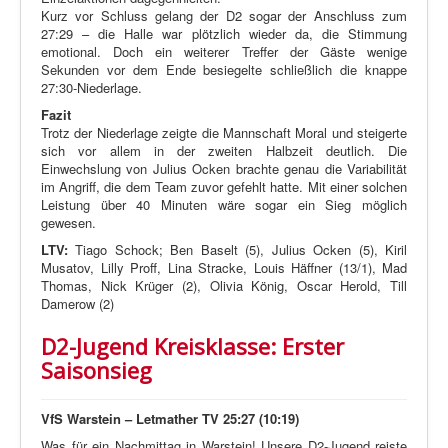
Kurz vor Schluss gelang der D2 sogar der Anschluss zum
27:29 – die Halle war plötzlich wieder da, die Stimmung
emotional. Doch ein weiterer Treffer der Gäste wenige
Sekunden vor dem Ende besiegelte schließlich die knappe
27:30-Niederlage.
Fazit
Trotz der Niederlage zeigte die Mannschaft Moral und steigerte
sich vor allem in der zweiten Halbzeit deutlich. Die
Einwechslung von Julius Ocken brachte genau die Variabilität
im Angriff, die dem Team zuvor gefehlt hatte. Mit einer solchen
Leistung über 40 Minuten wäre sogar ein Sieg möglich
gewesen.
LTV:
Tiago Schock; Ben Baselt (5), Julius Ocken (5), Kiril
Musatov, Lilly Proff, Lina Stracke, Louis Häffner (13/1), Mad
Thomas, Nick Krüger (2), Olivia König, Oscar Herold, Till
Damerow (2)
D2-Jugend Kreisklasse: Erster
Saisonsieg
VfS Warstein – Letmather TV 25:27 (10:19)
Was für ein Nachmittag in Warstein! Unsere D2-Jugend reiste