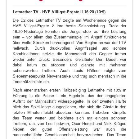
Letmather TV - HVE Villigst-Ergste II 16:20 (10:9)
Die D2 des Letmather TV zeigte am Wochenende gegen die
HVE Villigst-Ergste 2 ihre beste Saisonleistung. Trotz der
16:20-Niederlage konnten die Jungs stolz auf ihre Leistung
sein – vor allem das Zusammenspiel im Angriff funktionierte
über weite Strecken hervorragend. Von Beginn an war der LTV
hellwach. Durch druckvolles Angriffsspiel und schöne
Kombinationen setzte die Mannschaft den Gegner immer
wieder unter Druck. Besonders Kreisläufer Ben Baselt war
dabei kaum zu stoppen und glänzte mit mehreren
sehenswerten Treffern. Auch Louis Häffner zeigte vom
Siebenmeterpunkt Nervenstärke und trug sich mehrfach in die
Torschützenliste ein.
Nach einer starken ersten Halbzeit ging Letmathe mit 10:9 in
Führung in die Pause – ein Ergebnis, das den engagierten
Auftritt der Mannschaft widerspiegelte. In der zweiten Hälfte
blieb das Spiel lange ausgeglichen, ehe sich die Gäste in den
letzten Minuten leicht absetzen konnten. Trotzdem kämpfte
das Team weiter und belohnte sich mit einigen schönen
Treffern, u.a. von Leo Lodwich, Ocar Herold und Nick Krüger.
Neben der guten Offensivleistung war auch die
mannschaftliche Geschlossenheit hervorzuheben. Das Team