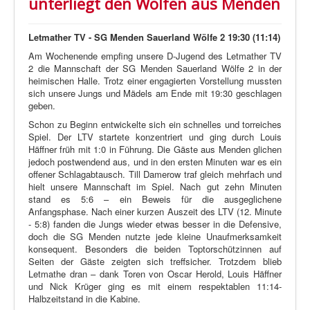
unterliegt den Wölfen aus Menden
Letmather TV - SG Menden Sauerland Wölfe 2 19:30 (11:14)
Am Wochenende empfing unsere D-Jugend des Letmather TV
2 die Mannschaft der SG Menden Sauerland Wölfe 2 in der
heimischen Halle. Trotz einer engagierten Vorstellung mussten
sich unsere Jungs und Mädels am Ende mit 19:30 geschlagen
geben.
Schon zu Beginn entwickelte sich ein schnelles und torreiches
Spiel. Der LTV startete konzentriert und ging durch Louis
Häffner früh mit 1:0 in Führung. Die Gäste aus Menden glichen
jedoch postwendend aus, und in den ersten Minuten war es ein
offener Schlagabtausch. Till Damerow traf gleich mehrfach und
hielt unsere Mannschaft im Spiel. Nach gut zehn Minuten
stand es 5:6 – ein Beweis für die ausgeglichene
Anfangsphase. Nach einer kurzen Auszeit des LTV (12. Minute
- 5:8) fanden die Jungs wieder etwas besser in die Defensive,
doch die SG Menden nutzte jede kleine Unaufmerksamkeit
konsequent. Besonders die beiden Toptorschützinnen auf
Seiten der Gäste zeigten sich treffsicher. Trotzdem blieb
Letmathe dran – dank Toren von Oscar Herold, Louis Häffner
und Nick Krüger ging es mit einem respektablen 11:14-
Halbzeitstand in die Kabine.