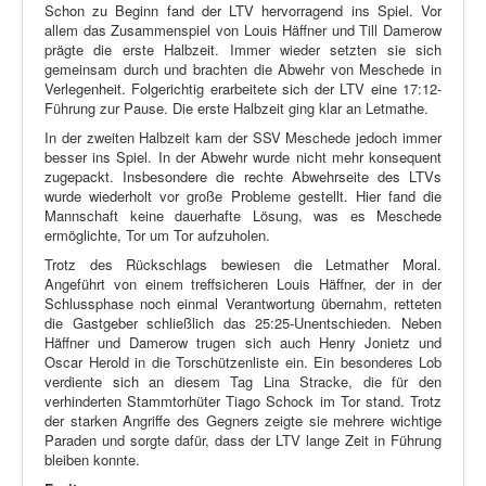
Schon zu Beginn fand der LTV hervorragend ins Spiel. Vor
allem das Zusammenspiel von Louis Häffner und Till Damerow
prägte die erste Halbzeit. Immer wieder setzten sie sich
gemeinsam durch und brachten die Abwehr von Meschede in
Verlegenheit. Folgerichtig erarbeitete sich der LTV eine 17:12-
Führung zur Pause. Die erste Halbzeit ging klar an Letmathe.
In der zweiten Halbzeit kam der SSV Meschede jedoch immer
besser ins Spiel. In der Abwehr wurde nicht mehr konsequent
zugepackt. Insbesondere die rechte Abwehrseite des LTVs
wurde wiederholt vor große Probleme gestellt. Hier fand die
Mannschaft keine dauerhafte Lösung, was es Meschede
ermöglichte, Tor um Tor aufzuholen.
Trotz des Rückschlags bewiesen die Letmather Moral.
Angeführt von einem treffsicheren Louis Häffner, der in der
Schlussphase noch einmal Verantwortung übernahm, retteten
die Gastgeber schließlich das 25:25-Unentschieden. Neben
Häffner und Damerow trugen sich auch Henry Jonietz und
Oscar Herold in die Torschützenliste ein. Ein besonderes Lob
verdiente sich an diesem Tag Lina Stracke, die für den
verhinderten Stammtorhüter Tiago Schock im Tor stand. Trotz
der starken Angriffe des Gegners zeigte sie mehrere wichtige
Paraden und sorgte dafür, dass der LTV lange Zeit in Führung
bleiben konnte.