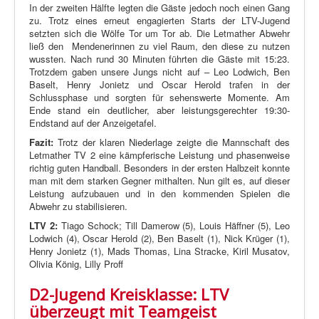
In der zweiten Hälfte legten die Gäste jedoch noch einen Gang
zu. Trotz eines erneut engagierten Starts der LTV-Jugend
setzten sich die Wölfe Tor um Tor ab. Die Letmather Abwehr
ließ den Mendenerinnen zu viel Raum, den diese zu nutzen
wussten. Nach rund 30 Minuten führten die Gäste mit 15:23.
Trotzdem gaben unsere Jungs nicht auf – Leo Lodwich, Ben
Baselt, Henry Jonietz und Oscar Herold trafen in der
Schlussphase und sorgten für sehenswerte Momente. Am
Ende stand ein deutlicher, aber leistungsgerechter 19:30-
Endstand auf der Anzeigetafel.
Fazit:
Trotz der klaren Niederlage zeigte die Mannschaft des
Letmather TV 2 eine kämpferische Leistung und phasenweise
richtig guten Handball. Besonders in der ersten Halbzeit konnte
man mit dem starken Gegner mithalten. Nun gilt es, auf dieser
Leistung aufzubauen und in den kommenden Spielen die
Abwehr zu stabilisieren.
LTV 2:
Tiago Schock; Till Damerow (5), Louis Häffner (5), Leo
Lodwich (4), Oscar Herold (2), Ben Baselt (1), Nick Krüger (1),
Henry Jonietz (1), Mads Thomas, Lina Stracke, Kiril Musatov,
Olivia König, Lilly Proff
D2-Jugend Kreisklasse: LTV
überzeugt mit Teamgeist