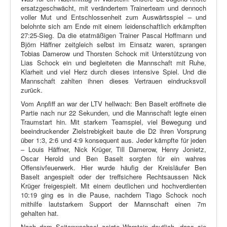
ersatzgeschwächt, mit verändertem Trainerteam und dennoch
voller Mut und Entschlossenheit zum Auswärtsspiel – und
belohnte sich am Ende mit einem leidenschaftlich erkämpften
27:25-Sieg. Da die etatmäßigen Trainer Pascal Hoffmann und
Björn Häffner zeitgleich selbst im Einsatz waren, sprangen
Tobias Damerow und Thorsten Schock mit Unterstützung von
Lias Schock ein und begleiteten die Mannschaft mit Ruhe,
Klarheit und viel Herz durch dieses intensive Spiel. Und die
Mannschaft zahlten ihnen dieses Vertrauen eindrucksvoll
zurück.
Vom Anpfiff an war der LTV hellwach: Ben Baselt eröffnete die
Partie nach nur 22 Sekunden, und die Mannschaft legte einen
Traumstart hin. Mit starkem Teamspiel, viel Bewegung und
beeindruckender Zielstrebigkeit baute die D2 ihren Vorsprung
über 1:3, 2:6 und 4:9 konsequent aus. Jeder kämpfte für jeden
– Louis Häffner, Nick Krüger, Till Damerow, Henry Jonietz,
Oscar Herold und Ben Baselt sorgten für ein wahres
Offensivfeuerwerk. Hier wurde häufig der Kreisläufer Ben
Baselt angespielt oder der treffsichere Rechtsaussen Nick
Krüger freigespielt. Mit einem deutlichen und hochverdienten
10:19 ging es in die Pause, nachdem Tiago Schock noch
mithilfe lautstarkem Support der Mannschaft einen 7m
gehalten hat.
Nach dem Seitenwechsel zeigte Warstein deutlich, dass sie