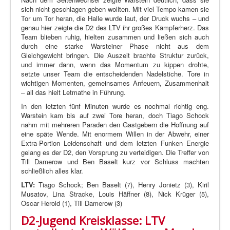
sich nicht geschlagen geben wollten. Mit viel Tempo kamen sie
Tor um Tor heran, die Halle wurde laut, der Druck wuchs – und
genau hier zeigte die D2 des LTV ihr großes Kämpferherz. Das
Team blieben ruhig, hielten zusammen und ließen sich auch
durch eine starke Warsteiner Phase nicht aus dem
Gleichgewicht bringen. Die Auszeit brachte Struktur zurück,
und immer dann, wenn das Momentum zu kippen drohte,
setzte unser Team die entscheidenden Nadelstiche. Tore in
wichtigen Momenten, gemeinsames Anfeuern, Zusammenhalt
– all das hielt Letmathe in Führung.
In den letzten fünf Minuten wurde es nochmal richtig eng.
Warstein kam bis auf zwei Tore heran, doch Tiago Schock
nahm mit mehreren Paraden den Gastgebern die Hoffnung auf
eine späte Wende. Mit enormem Willen in der Abwehr, einer
Extra-Portion Leidenschaft und dem letzten Funken Energie
gelang es der D2, den Vorsprung zu verteidigen. Die Treffer von
Till Damerow und Ben Baselt kurz vor Schluss machten
schließlich alles klar.
LTV:
Tiago Schock; Ben Baselt (7), Henry Jonietz (3), Kiril
Musatov, Lina Stracke, Louis Häffner (8), Nick Krüger (5),
Oscar Herold (1), Till Damerow (3)
D2-Jugend Kreisklasse: LTV