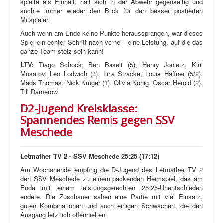
spielte als Einheit, half sich in der Abwehr gegenseitig und
suchte immer wieder den Blick für den besser postierten
Mitspieler.
Auch wenn am Ende keine Punkte heraussprangen, war dieses
Spiel ein echter Schritt nach vorne – eine Leistung, auf die das
ganze Team stolz sein kann!
LTV:
Tiago Schock; Ben Baselt (5), Henry Jonietz, Kiril
Musatov, Leo Lodwich (3), Lina Stracke, Louis Häffner (5/2),
Mads Thomas, Nick Krüger (1), Olivia König, Oscar Herold (2),
Till Damerow
D2-Jugend Kreisklasse:
Spannendes Remis gegen SSV
Meschede
Letmather TV 2 - SSV Meschede 25:25 (17:12)
Am Wochenende empfing die D-Jugend des Letmather TV 2
den SSV Meschede zu einem packenden Heimspiel, das am
Ende mit einem leistungsgerechten 25:25-Unentschieden
endete. Die Zuschauer sahen eine Partie mit viel Einsatz,
guten Kombinationen und auch einigen Schwächen, die den
Ausgang letztlich offenhielten.